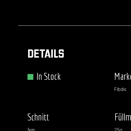
DETAILS
In Stock
Mark
Fibdis
Schnitt
Füll
fein
25g