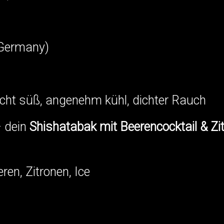
 Germany)
eicht süß, angenehm kühl, dichter Rauch
 dein
Shishatabak mit Beerencocktail & Z
n, Zitronen, Ice