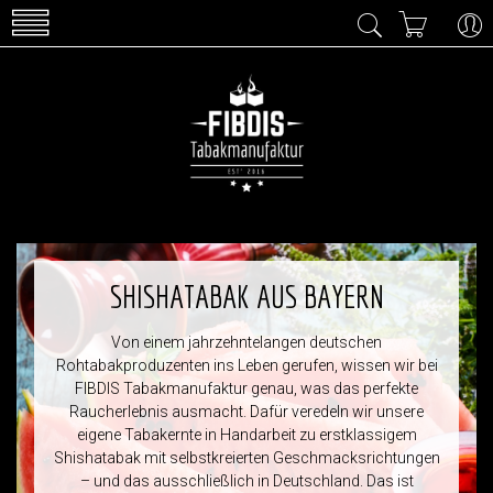
SHISHATABAK AUS BAYERN
Von einem jahrzehntelangen deutschen
Rohtabakproduzenten ins Leben gerufen, wissen wir bei
FIBDIS Tabakmanufaktur genau, was das perfekte
Raucherlebnis ausmacht. Dafür veredeln wir unsere
eigene Tabakernte in Handarbeit zu erstklassigem
Shishatabak mit selbstkreierten Geschmacksrichtungen
– und das ausschließlich in Deutschland. Das ist