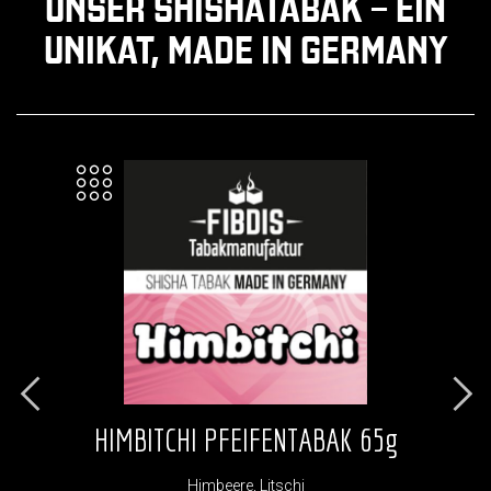
UNSER SHISHATABAK – EIN
UNIKAT, MADE IN GERMANY
HIMBITCHI PFEIFENTABAK 65g
MO
Himbeere, Litschi