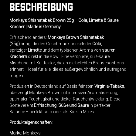
BESCHREIBUNG
Monkeys Shishatabak Brown 25g – Cola, Limette & Saure
Kracher | Made in Germany
Erfrischend anders:
Monkeys Brown Shishatabak
(25g)
bringt dir den Geschmack prickelnder
Cola
,
spritziger
Limette
und dem typischen Aroma von
sauren
Krachern
direkt in die Bowl! Eine verspielte, süß-saure
Mischung mit Kultfaktor, die an die beliebten Brausebonbons
erinnert – ideal für alle, die es außergewöhnlich und aufregend
mögen.
Produziert in Deutschland auf Basis feinsten
Virginia-Tabaks
,
überzeugt Monkeys Brown mit intensiver Aromatisierung,
optimaler Feuchtigkeit und dicker Rauchentwicklung. Diese
Sorte vereint
Erfrischung, Süße und Säure
in perfekter
Balance – perfekt solo oder als Kick in Mixes.
Produkteigenschaften:
Marke:
Monkeys