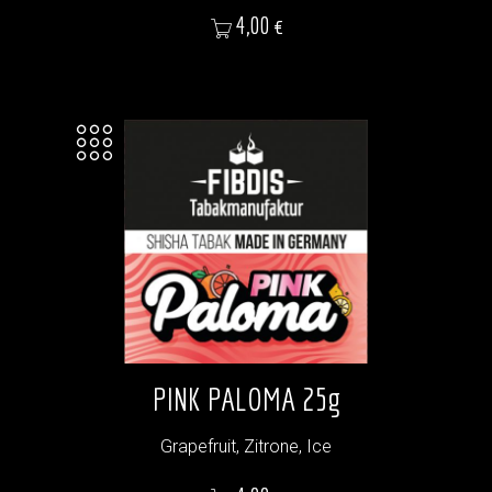
Preis
4,00 €
PINK PALOMA 25g
Grapefruit, Zitrone, Ice
Preis