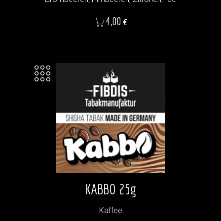
Preis
4,00 €
KABBO 25g
Kaffee