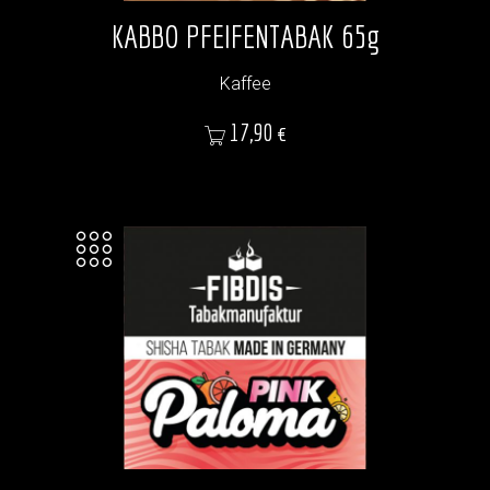
KABBO PFEIFENTABAK 65g
Kaffee
Preis
17,90 €