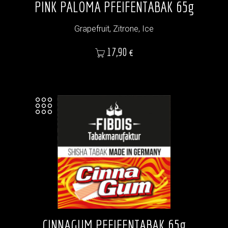
PINK PALOMA PFEIFENTABAK 65g
Grapefruit, Zitrone, Ice
Preis
17,90 €
CINNAGUM PFEIFENTABAK 65g