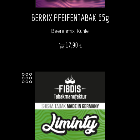
BERRIX PFEIFENTABAK 65g
Beerenmix, Kühle
Preis
17,90 €