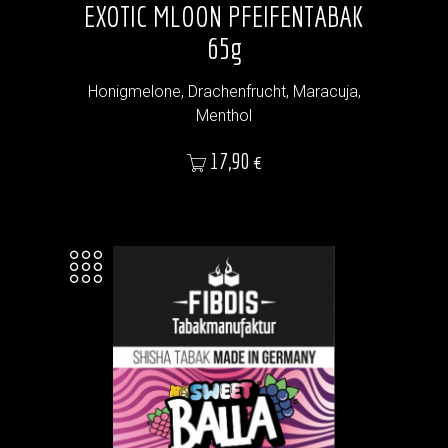
EXOTIC MLOON PFEIFENTABAK
65g
Honigmelone, Drachenfrucht, Maracuja,
Menthol
Preis
17,90 €