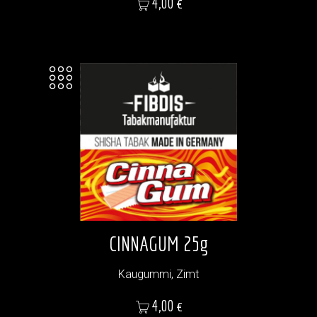
4,00 €
CINNAGUM 25g
Kaugummi, Zimt
Preis
4,00 €