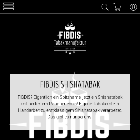
FIBDIS SHISHATABAK
FIBDIS? Eigentlich ein Spitzname, jetzt ein Shishatabak
mit perfektem Raucherlebnis! Eigene Tabakernte in
Handarbeit zu erstklassigem Shishatabak verarbeitet.
Das gibt es nur bei uns!