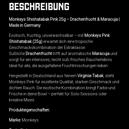
BESCHREIBUNG
Monkeys Shishatabak Pink 25g – Drachenfrucht & Maracuja |
Made in Germany
Exotisch, fruchtig, unverwechselbar – mit
Monkeys Pink
Shishatabak (25g)
erwartet dich eine tropische
Geschmackskombination der Extraklasse.
Süßliche
Drachenfrucht
trifft auf aromatische
Maracuja
und
sorgt für ein intensives, leicht süß-frisches Raucherlebnis.
Ideal für alle, die ausgefallene Fruchtmischungen lieben.
Hergestellt in Deutschland aus feinem
Virginia-Tabak
, steht
Monkeys Pink für exzellente Qualität, starken Geschmack und
dichten Rauch. Die exotische Kombination bringt Farbe und
Frische in deine Bowl – perfekt für Solo-Sessions oder
kreative Mixes.
Produkteigenschaften:
Marke:
Monkeys